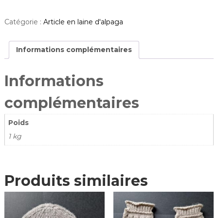
t
i
Catégorie :
Article en laine d'alpaga
t
é
d
Informations complémentaires
e
B
Informations
a
n
complémentaires
d
e
a
Poids
u
1 kg
e
n
l
a
Produits similaires
i
n
e
d