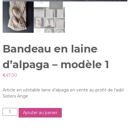
a
n
Bandeau en laine
d’alpaga – modèle 1
€
47.00
Article en véritable laine d’alpaga en vente au profit de l’asbl
Sisters Ange
q
Ajouter au panier
u
a
n