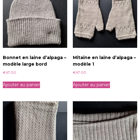
'
a
l
p
a
g
a
-
m
Bonnet en laine d’alpaga –
Mitaine en laine d’alpaga –
o
modèle large bord
modèle 1
d
€
47.00
€
47.00
è
l
Ajouter au panier
Ajouter au panier
e
1