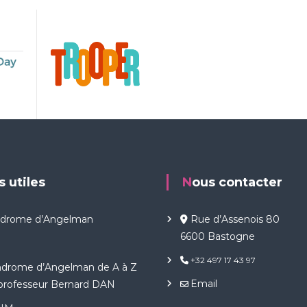
ns utiles
Nous contacter
ndrome d’Angelman
Rue d’Assenois 80
6600 Bastogne
+32 497 17 43 97
ndrome d’Angelman de A à Z
Email
 professeur Bernard DAN