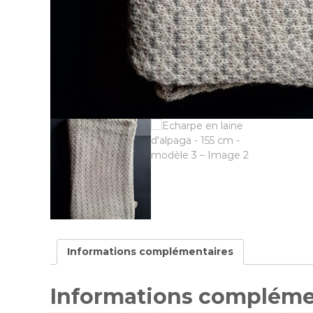
d
'
A
n
g
e
l
m
a
n
Informations complémentaires
Informations compléme