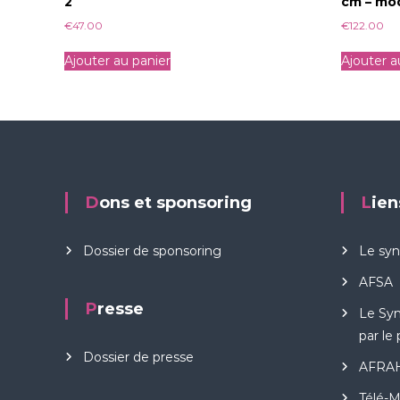
2
cm – mo
€
47.00
€
122.00
Ajouter au panier
Ajouter a
Dons et sponsoring
Lie
Dossier de sponsoring
Le sy
AFSA
Presse
Le Sy
par le
Dossier de presse
AFRA
Télé-