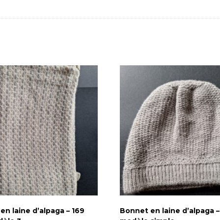
m
o
d
è
l
e
3
en laine d’alpaga – 169
Bonnet en laine d’alpaga –