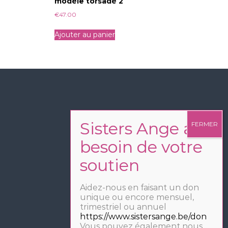
modèle torsadé 2
€
47.00
Ajouter au panier
Aidez-nous en faisant un don
unique ou encore mensuel,
trimestriel ou annuel
https://www.sistersange.be/don
Vous pouvez également nous