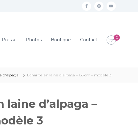
f
I
Y
a
n
o
c
s
u
e
t
t
0
Presse
Photos
Boutique
Contact
b
a
u
o
g
b
o
r
e
k
a
ne d'alpaga
Echarpe en laine d’alpaga – 155 cm – modèle 3
m
 laine d’alpaga –
odèle 3