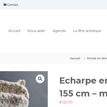
Contact
Accueil
Nous aider
Agenda
La fête artistique
Accueil
Article en lai
Echarpe en
155 cm – m
€
122.00