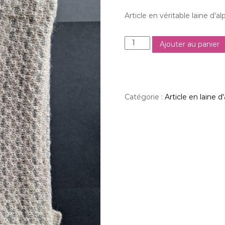
Article en véritable laine d’a
q
Ajouter au panier
u
a
n
t
i
Catégorie :
Article en laine d
t
é
d
e
E
c
h
a
r
p
e
e