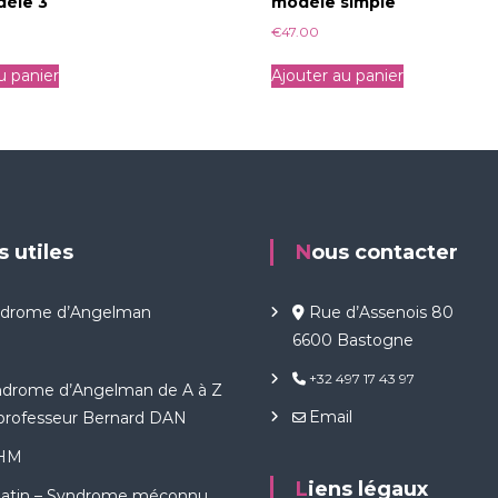
dèle 3
modèle simple
€
47.00
u panier
Ajouter au panier
ns utiles
Nous contacter
ndrome d’Angelman
Rue d’Assenois 80
6600 Bastogne
+32 497 17 43 97
ndrome d’Angelman de A à Z
Email
 professeur Bernard DAN
HM
Liens légaux
Matin – Syndrome méconnu