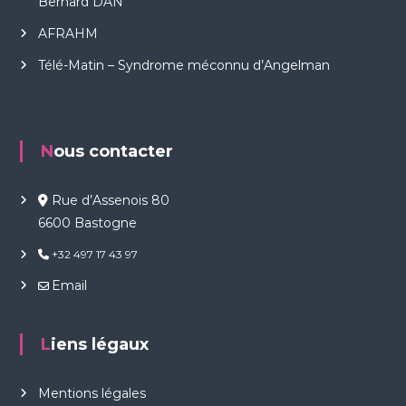
Bernard DAN
a
n
AFRAHM
Télé-Matin – Syndrome méconnu d’Angelman
Nous contacter
Rue d’Assenois 80
6600 Bastogne
+32 497 17 43 97
Email
Liens légaux
Mentions légales