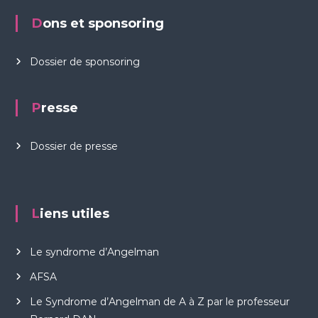
n
Dons et sponsoring
n
a
î
t
Dossier de sponsoring
r
e
l
Presse
e
s
y
Dossier de presse
n
d
r
o
m
Liens utiles
e
d
'
Le syndrome d’Angelman
A
n
AFSA
g
e
Le Syndrome d’Angelman de A à Z par le professeur
l
m