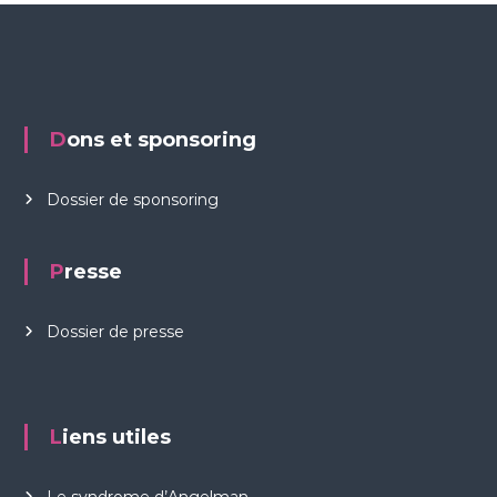
n
n
a
î
t
r
e
Dons et sponsoring
l
e
s
Dossier de sponsoring
y
n
d
Presse
r
o
m
Dossier de presse
e
d
'
A
n
Liens utiles
g
e
l
m