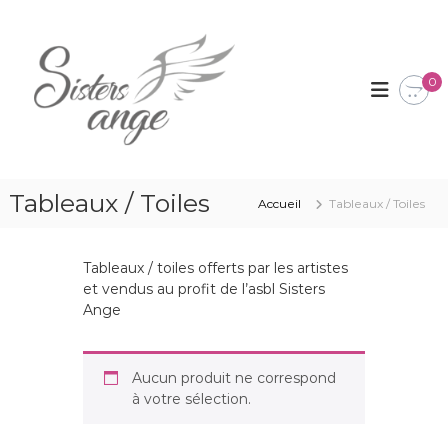
A
l
S
A
S
l
i
B
e
s
0
L
r
t
q
a
u
e
u
i
r
c
a
s
p
o
o
Tableaux / Toiles
n
A
Accueil
Tableaux / Toiles
u
t
n
r
e
g
b
n
u
Tableaux / toiles offerts par les artistes
e
u
t
et vendus au profit de l’asbl Sisters
a
d
Ange
s
e
f
b
a
l
i
Aucun produit ne correspond
r
à votre sélection.
e
c
o