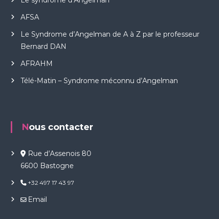
Le syndrome d’Angelman
a
n
AFSA
Le Syndrome d’Angelman de A à Z par le professeur
Bernard DAN
AFRAHM
Télé-Matin – Syndrome méconnu d’Angelman
Nous contacter
Rue d’Assenois 80
6600 Bastogne
+32 497 17 43 97
Email