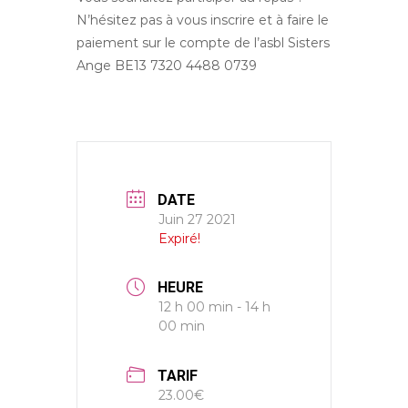
a
N’hésitez pas à vous inscrire et à faire le
n
paiement sur le compte de l’asbl Sisters
Ange BE13 7320 4488 0739
DATE
Juin 27 2021
Expiré!
HEURE
12 h 00 min - 14 h
00 min
TARIF
23.00€