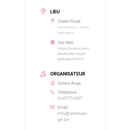
LIEU
Chalet Royal
Marenwez 1, 6600
Bastogne
Site Web
https://wallux.com
/act/chalet-royal-
bastogne/2200
ORGANISATEUR
Sisters Ange
Téléphone
0497174397
Email
info@sistersan
ge.be