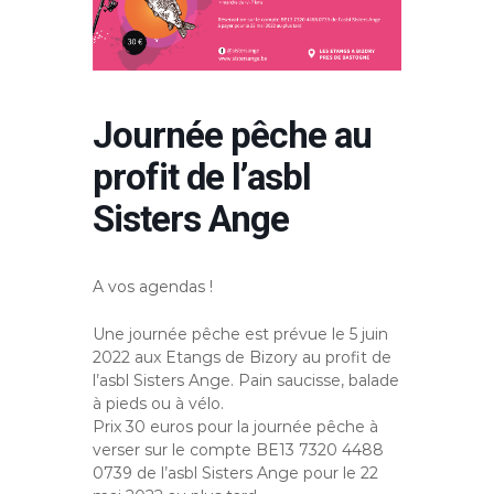
n
n
a
î
t
r
Journée pêche au
e
l
profit de l’asbl
e
s
Sisters Ange
y
n
d
r
A vos agendas !
o
m
e
Une journée pêche est prévue le 5 juin
d
2022 aux Etangs de Bizory au profit de
'
l’asbl Sisters Ange. Pain saucisse, balade
A
à pieds ou à vélo.
n
Prix 30 euros pour la journée pêche à
g
verser sur le compte BE13 7320 4488
e
l
0739 de l’asbl Sisters Ange pour le 22
m