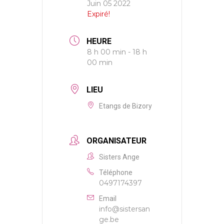
Juin 05 2022
Expiré!
HEURE
8 h 00 min - 18 h
00 min
LIEU
Etangs de Bizory
ORGANISATEUR
Sisters Ange
Téléphone
0497174397
Email
info@sistersan
ge.be