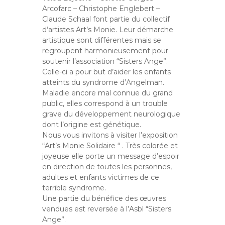
a
Arcofarc – Christophe Englebert –
n
Claude Schaal font partie du collectif
d’artistes Art’s Monie. Leur démarche
artistique sont différentes mais se
regroupent harmonieusement pour
soutenir l’association “Sisters Ange”.
Celle-ci a pour but d’aider les enfants
atteints du syndrome d’Angelman.
Maladie encore mal connue du grand
public, elles correspond à un trouble
grave du développement neurologique
dont l’origine est génétique.
Nous vous invitons à visiter l’exposition
“Art’s Monie Solidaire “ . Très colorée et
joyeuse elle porte un message d’espoir
en direction de toutes les personnes,
adultes et enfants victimes de ce
terrible syndrome.
Une partie du bénéfice des œuvres
vendues est reversée à l’Asbl “Sisters
Ange”.