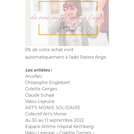
n
n
a
î
t
r
e
l
e
5% de votre achat iront
s
automatiquement à l’asbl Sisters Ange.
y
n
d
Les artistes :
r
Arcofarc
o
Christophe Englebert
m
Colette Gerges
e
Claude Schaal
d
'
Valou Lejeune
A
ART’S MONIE SOLIDAIRE
n
Collectif Art’s Monie
g
du 30 au 11 septembre 2022
e
Espace Artime Hôpital Kirchberg
l
Valou Lejeune – Colette Gerges –
m