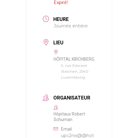
Expiré!
HEURE
Journée entière
LIEU
HÔPITAL KIRCHBERG
9, rue Edward
Steichen, 2540
Luxembourg
ORGANISATEUR
Hôpitaux Robert
Schuman
Email
upc2nis@@hot